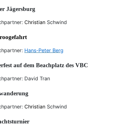
ger Jägersburg
chpartner:
Christian
Schwind
oogefahrt
chpartner:
Hans-Peter Berg
fest auf dem Beachplatz des VBC
hpartner: David Tran
twanderung
chpartner:
Christian
Schwind
chtsturnier