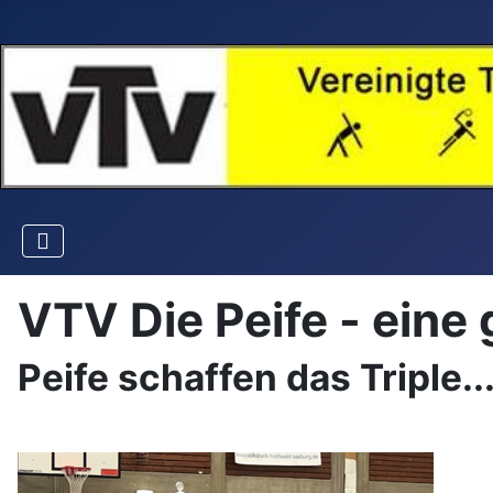
VTV Die Peife - eine
Peife schaffen das Triple...