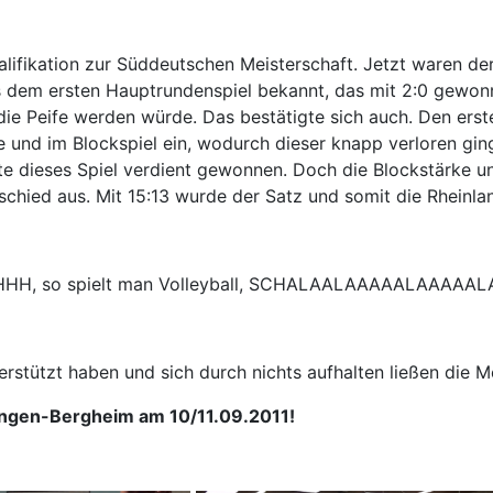
Qualifikation zur Süddeutschen Meisterschaft. Jetzt waren d
aus dem ersten Hauptrundenspiel bekannt, das mit 2:0 gew
ür die Peife werden würde. Das bestätigte sich auch. Den er
e und im Blockspiel ein, wodurch dieser knapp verloren gi
e dieses Spiel verdient gewonnen. Doch die Blockstärke u
schied aus. Mit 15:13 wurde der Satz und somit die Rheinl
HHHH, so spielt man Volleyball, SCHALAALAAAAALAAA
stützt haben und sich durch nichts aufhalten ließen die Me
ingen-Bergheim am 10/11.09.2011!